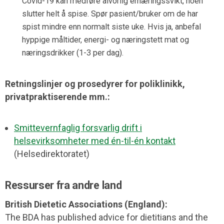
Covid-19 kan medføre alvorlig ernæringssvikt, noen
slutter helt å spise. Spør pasient/bruker om de har
spist mindre enn normalt siste uke. Hvis ja, anbefal
hyppige måltider, energi- og næringstett mat og
næringsdrikker (1-3 per dag).
Retningslinjer og prosedyrer for poliklinikk,
privatpraktiserende mm.:
Smittevernfaglig forsvarlig drift i
helsevirksomheter med én-til-én kontakt
(Helsedirektoratet)
Ressurser fra andre land
British Dietetic Associations (England):
The BDA has published advice for dietitians and the