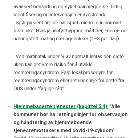
avansert behandling og sykehusinnleggelse. Tidlig
identifisering og intervensjon er avgjørende.
· Spør pasient om de har spist mindre enn normalt
siste uke. Hvis ja, innfør hyppige måltider, energi- og
næringstett mat og næringsdrikker (1–3 per dag).
· Ved matinntak under ¼ av normalt inntak den siste
uken kan det være risiko for å utvikle
reernæringssyndrom. Følg lokal prosedyre for
reernæringssyndrom eller retningslinje for dette fra
OUS under "faglige råd".
Hjemmebaserte tjenester (kapittel 5.4):
"Alle
kommuner bør ha retningslinjer for observasjon
og håndtering av hjemmeboende
tjenestemottakere med covid-19-sykdom"