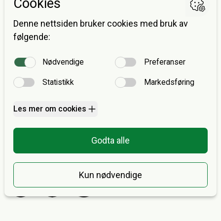
Researchers
Postadresse
Avdeling for ernæringsvitenskap
Postboks 1046 Blindern
0316 OSLO
E-post:
post@keff.no
Fakturaadresse
Forskerforbundet v/avd. 307 KEFF
Postboks 1035 Sentrum
0104 Oslo
E-post:
post@keff.no