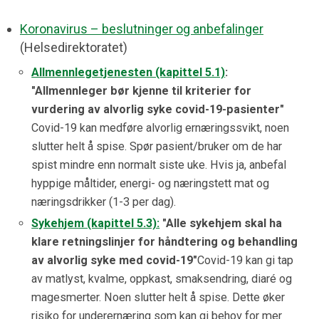
Koronavirus – beslutninger og anbefalinger
(Helsedirektoratet)
Allmennlegetjenesten (kapittel 5.1)
:
"Allmennleger bør kjenne til kriterier for
vurdering av alvorlig syke covid-19-pasienter"
Covid-19 kan medføre alvorlig ernæringssvikt, noen
slutter helt å spise. Spør pasient/bruker om de har
spist mindre enn normalt siste uke. Hvis ja, anbefal
hyppige måltider, energi- og næringstett mat og
næringsdrikker (1-3 per dag).
Sykehjem (kapittel 5.3):
"Alle sykehjem skal ha
klare retningslinjer for håndtering og behandling
av alvorlig syke med covid-19"
Covid-19 kan gi tap
av matlyst, kvalme, oppkast, smaksendring, diaré og
magesmerter. Noen slutter helt å spise. Dette øker
risiko for underernæring som kan gi behov for mer