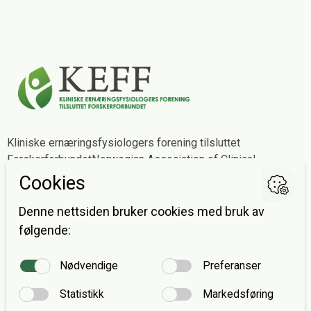
Kliniske ernæringsfysiologers forening tilsluttet
Forskerforbundet
Norwegian Association of Clinical
Dietitians affiliated with The Norwegian Association of
Researchers
Postadresse
Avdeling for ernæringsvitenskap
Postboks 1046 Blindern
0316 OSLO
E-post:
post@keff.no