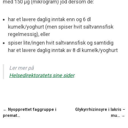
med 150 μg (mikrogram) jod dersom de:
har et lavere daglig inntak enn og 6 dl
kumelk/yoghurt (men spiser hvit saltvannsfisk
regelmessig), eller
spiser lite/ingen hvit saltvannsfisk og samtidig
har et lavere daglig inntak av 8 dl kumelk/yoghurt
Ler mer på
Helsedirektoratets sine sider
.
← Nyopprettet faggruppe i
Glykyrrhizinsyre i lakris –
premat…
mu… →