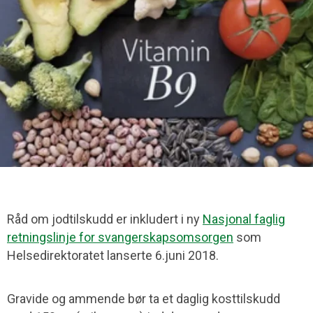
Råd om jodtilskudd er inkludert i ny
Nasjonal faglig
retningslinje for svangerskapsomsorgen
som
Helsedirektoratet lanserte 6.juni 2018.
Gravide og ammende bør ta et daglig kosttilskudd