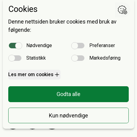
Dietitians affiliated with The Norwegian Association of
Researchers
Postadresse
Avdeling for ernæringsvitenskap
Postboks 1046 Blindern
0316 OSLO
E-post:
post@keff.no
Fakturaadresse
Forskerforbundet v/avd. 307 KEFF
Postboks 1035 Sentrum
0104 Oslo
E-post:
post@keff.no