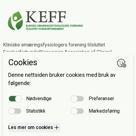
Kliniske ernæringsfysiologers forening tilsluttet
Forskerforbundet
Norwegian Association of Clinical
Dietitians affiliated with The Norwegian Association of
Researchers
Postadresse
Avdeling for ernæringsvitenskap
Postboks 1046 Blindern
0316 OSLO
E-post:
post@keff.no
Fakturaadresse
Forskerforbundet v/avd. 307 KEFF