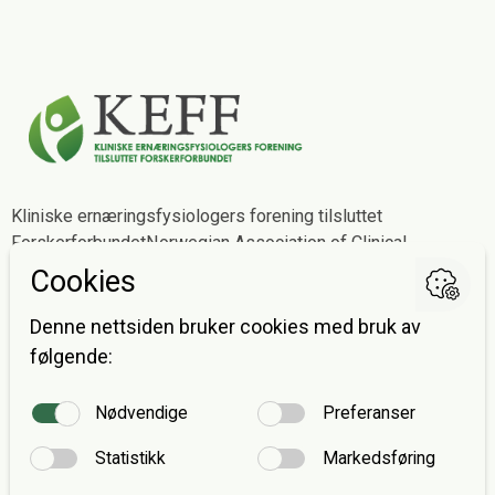
Kliniske ernæringsfysiologers forening tilsluttet
Forskerforbundet
Norwegian Association of Clinical
Dietitians affiliated with The Norwegian Association of
Researchers
Postadresse
Avdeling for ernæringsvitenskap
Postboks 1046 Blindern
0316 OSLO
E-post:
post@keff.no