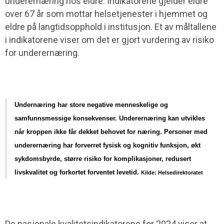
underernæring hos eldre. Indikatorene gjelder eldre
over 67 år som mottar helsetjenester i hjemmet og
eldre på langtidsopphold i institusjon. Et av måltallene
i indikatorene
viser om det er gjort vurdering av risiko
for underernæring.
Undernæring har store negative menneskelige og 
samfunnsmessige konsekvenser. Underernæring kan utvikles 
når kroppen ikke får dekket behovet for næring. Personer med 
underernæring har forverret fysisk og kognitiv funksjon, økt 
sykdomsbyrde, større risiko for komplikasjoner, redusert 
livskvalitet og forkortet forventet levetid. 
Kilde: Helsedirektoratet
De nasjonale kvalitetsindikatorene for 2024
viser
at