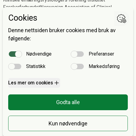
Forskerforbundet
Norwegian Association of Clinical
Dietitians affiliated with The Norwegian Association of
Researchers
Postadresse
Avdeling for ernæringsvitenskap
Postboks 1046 Blindern
0316 OSLO
E-post:
post@keff.no
Fakturaadresse
Forskerforbundet v/avd. 307 KEFF
Postboks 1035 Sentrum
0104 Oslo
E-post:
post@keff.no